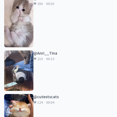
♥ 250 · 00:03
@Anri__Tina
♥ 210 · 00:13
@cutestscats
♥ 124 · 00:04