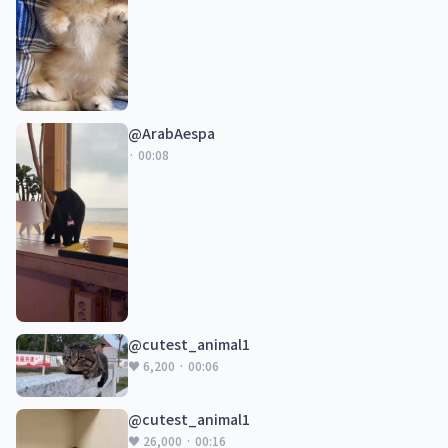
@ArabAespa
· 00:08
@cutest_animal1
♥ 6,200 · 00:06
@cutest_animal1
♥ 26,000 · 00:16