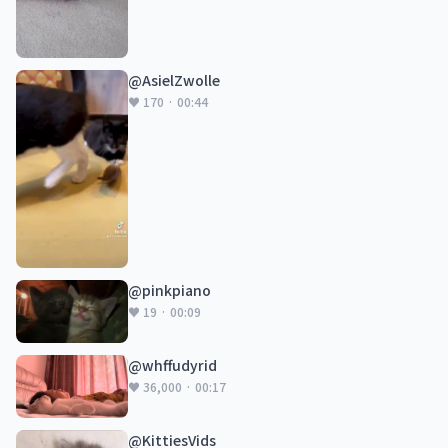
@AsielZwolle
♥ 170 · 00:44
@pinkpiano
♥ 19 · 00:09
@whffudyrid
♥ 36,000 · 00:17
@KittiesVids