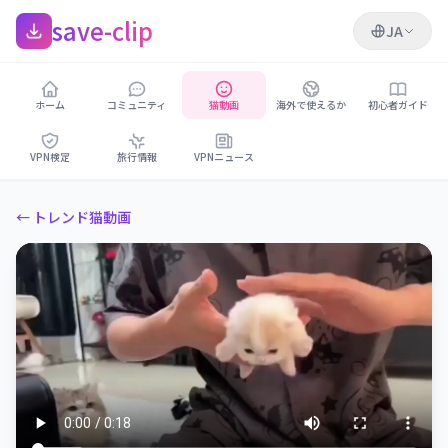
save-clip
JA
ホーム
コミュニティ
猫動画
海外で使えるか
初心者ガイド
VPN検定
旅行情報
VPNニュース
← トレンド猫動画